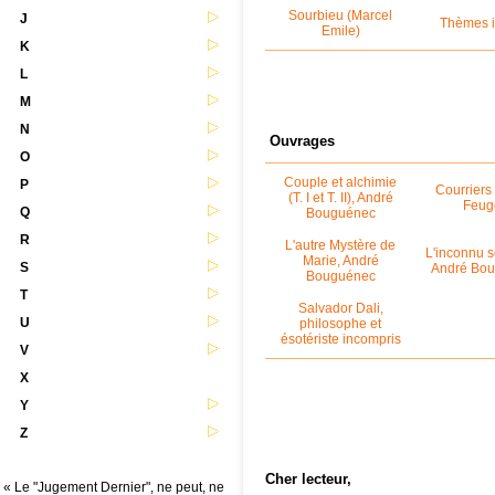
Sourbieu (Marcel
J
Thèmes i
Emile)
K
L
M
N
Ouvrages
O
Couple et alchimie
P
Courriers
(T. I et T. II), André
Feug
Q
Bouguénec
R
L'autre Mystère de
L'inconnu s
Marie, André
S
André Bo
Bouguénec
T
Salvador Dali,
U
philosophe et
ésotériste incompris
V
X
Y
Z
Cher lecteur,
« Le "Jugement Dernier", ne peut, ne