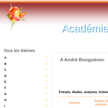
Académie
Tous les thèmes
A
A André Bouguénec
B
C
D
E
F
Extraits, études, analyses, histoir
G
H
Etudes, r
A propos
analyses 
I