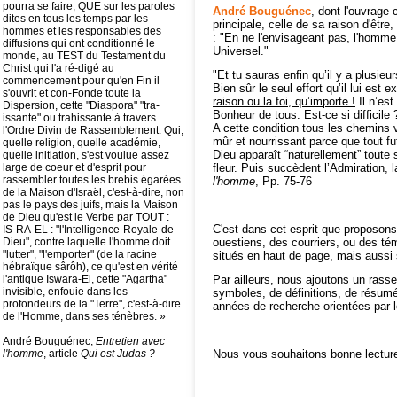
pourra se faire, QUE sur les paroles
André Bouguénec
, dont l'ouvrage 
dites en tous les temps par les
principale, celle de sa raison d'être,
hommes et les responsables des
: "En ne l'envisageant pas, l'homme
diffusions qui ont conditionné le
Universel."
monde, au TEST du Testament du
Christ qui l'a ré-digé au
"Et tu sauras enfin qu’il y a plusi
commencement pour qu'en Fin il
Bien sûr le seul effort qu’il lui es
s'ouvrit et con-Fonde toute la
raison ou la foi, qu’importe !
Il n’est
Dispersion, cette "Diaspora" "tra-
Bonheur de tous. Est-ce si difficile 
issante" ou trahissante à travers
A cette condition tous les chemins 
l'Ordre Divin de Rassemblement. Qui,
mûr et nourrissant parce que tout fu
quelle religion, quelle académie,
Dieu apparaît “naturellement” toute
quelle initiation, s'est voulue assez
large de coeur et d'esprit pour
fleur. Puis succèdent l’Admiration,
rassembler toutes les brebis égarées
l'homme
, Pp. 75-76
de la Maison d'Israël, c'est-à-dire, non
pas le pays des juifs, mais la Maison
de Dieu qu'est le Verbe par TOUT :
C'est dans cet esprit que proposon
IS-RA-EL : "l'Intelligence-Royale-de
Dieu", contre laquelle l'homme doit
ouestiens, des courriers, ou des tém
"lutter", "l'emporter" (de la racine
situés en haut de page, mais aussi 
hébraïque sârôh), ce qu'est en vérité
l'antique Iswara-El, cette "Agartha"
Par ailleurs, nous ajoutons un rass
invisible, enfouie dans les
symboles, de définitions, de résumé
profondeurs de la "Terre", c'est-à-dire
années de recherche orientées par
de l'Homme, dans ses ténèbres. »
André Bouguénec,
Entretien avec
l'homme
, article
Qui est Judas ?
Nous vous souhaitons bonne lecture 