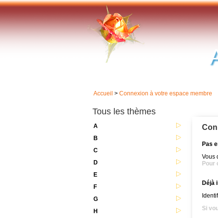
Accueil
>
Connexion à votre espace membre
Tous les thèmes
A
Con
B
Pas e
C
Vous 
D
Pour o
E
Déjà i
F
Identi
G
Si vo
H