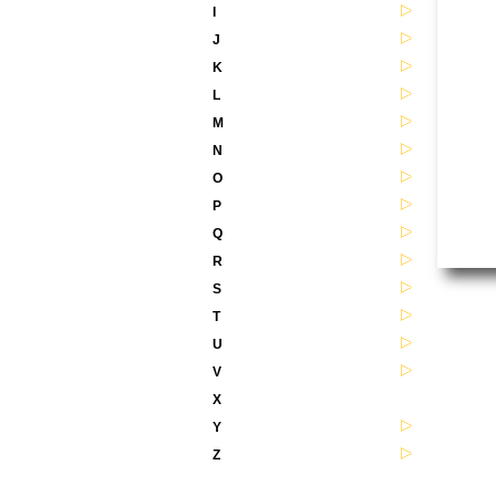
I
J
K
L
M
N
O
P
Q
R
S
T
U
V
X
Y
Z