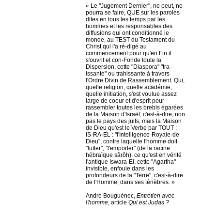
« Le "Jugement Dernier", ne peut, ne
pourra se faire, QUE sur les paroles
dites en tous les temps par les
hommes et les responsables des
diffusions qui ont conditionné le
monde, au TEST du Testament du
Christ qui l'a ré-digé au
commencement pour qu'en Fin il
s'ouvrit et con-Fonde toute la
Dispersion, cette "Diaspora" "tra-
issante" ou trahissante à travers
l'Ordre Divin de Rassemblement. Qui,
quelle religion, quelle académie,
quelle initiation, s'est voulue assez
large de coeur et d'esprit pour
rassembler toutes les brebis égarées
de la Maison d'Israël, c'est-à-dire, non
pas le pays des juifs, mais la Maison
de Dieu qu'est le Verbe par TOUT :
IS-RA-EL : "l'Intelligence-Royale-de
Dieu", contre laquelle l'homme doit
"lutter", "l'emporter" (de la racine
hébraïque sârôh), ce qu'est en vérité
l'antique Iswara-El, cette "Agartha"
invisible, enfouie dans les
profondeurs de la "Terre", c'est-à-dire
de l'Homme, dans ses ténèbres. »
André Bouguénec,
Entretien avec
l'homme
, article
Qui est Judas ?