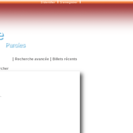
S'identifier
S'enregistrer
e
Paroles
|
|
Recherche avancée
Billets récents
.