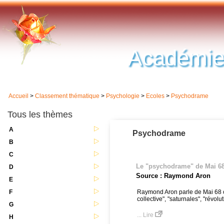
Académie
Accueil
>
Classement thématique
>
Psychologie
>
Ecoles
>
Psychodrame
Tous les thèmes
A
Psychodrame
B
C
Le "psychodrame" de Mai 6
D
Source : Raymond Aron
E
F
Raymond Aron parle de Mai 68 
collective", "saturnales", "révolu
G
... Lire
H