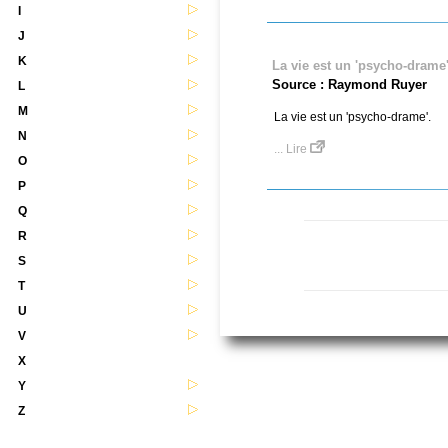
I
J
K
La vie est un 'psycho-drame
Source : Raymond Ruyer
L
M
La vie est un 'psycho-drame'.
N
... Lire
O
P
Q
R
S
T
U
V
X
Y
Z