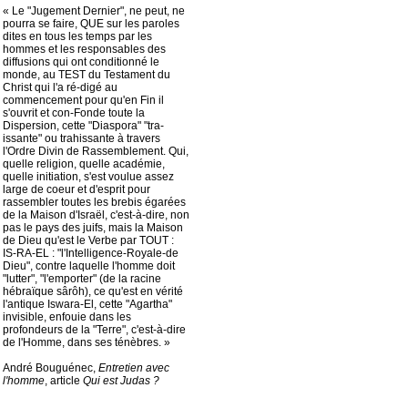
« Le "Jugement Dernier", ne peut, ne
pourra se faire, QUE sur les paroles
dites en tous les temps par les
hommes et les responsables des
diffusions qui ont conditionné le
monde, au TEST du Testament du
Christ qui l'a ré-digé au
commencement pour qu'en Fin il
s'ouvrit et con-Fonde toute la
Dispersion, cette "Diaspora" "tra-
issante" ou trahissante à travers
l'Ordre Divin de Rassemblement. Qui,
quelle religion, quelle académie,
quelle initiation, s'est voulue assez
large de coeur et d'esprit pour
rassembler toutes les brebis égarées
de la Maison d'Israël, c'est-à-dire, non
pas le pays des juifs, mais la Maison
de Dieu qu'est le Verbe par TOUT :
IS-RA-EL : "l'Intelligence-Royale-de
Dieu", contre laquelle l'homme doit
"lutter", "l'emporter" (de la racine
hébraïque sârôh), ce qu'est en vérité
l'antique Iswara-El, cette "Agartha"
invisible, enfouie dans les
profondeurs de la "Terre", c'est-à-dire
de l'Homme, dans ses ténèbres. »
André Bouguénec,
Entretien avec
l'homme
, article
Qui est Judas ?