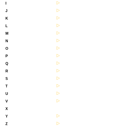
I
J
K
L
M
N
O
P
Q
R
S
T
U
V
X
Y
Z