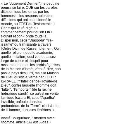
« Le "Jugement Dernier", ne peut, ne
pourra se faire, QUE sur les paroles
dites en tous les temps par les
hommes et les responsables des
diffusions qui ont conditionné le
monde, au TEST du Testament du
Christ qui l'a ré-digé au
commencement pour qu'en Fin il
s'ouvrit et con-Fonde toute la
Dispersion, cette "Diaspora" "tra-
issante" ou trahissante à travers
l'Ordre Divin de Rassemblement. Qui,
quelle religion, quelle académie,
quelle initiation, s'est voulue assez
large de coeur et d'esprit pour
rassembler toutes les brebis égarées
de la Maison d'Israël, c'est-à-dire, non
pas le pays des juifs, mais la Maison
de Dieu qu'est le Verbe par TOUT :
IS-RA-EL : "l'Intelligence-Royale-de
Dieu", contre laquelle l'homme doit
"lutter", "l'emporter" (de la racine
hébraïque sârôh), ce qu'est en vérité
l'antique Iswara-El, cette "Agartha"
invisible, enfouie dans les
profondeurs de la "Terre", c'est-à-dire
de l'Homme, dans ses ténèbres. »
André Bouguénec,
Entretien avec
l'homme
, article
Qui est Judas ?