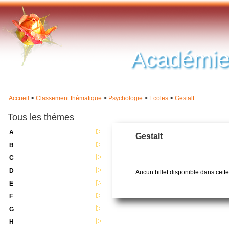
Académie
Accueil
>
Classement thématique
>
Psychologie
>
Ecoles
>
Gestalt
Tous les thèmes
A
Gestalt
B
C
D
Aucun billet disponible dans cett
E
F
G
H