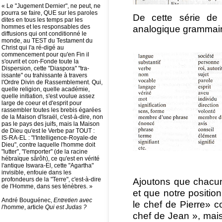
« Le "Jugement Dernier", ne peut, ne
pourra se faire, QUE sur les paroles
De cette série de d
dites en tous les temps par les
hommes et les responsables des
analogique grammaire
diffusions qui ont conditionné le
monde, au TEST du Testament du
Christ qui l'a ré-digé au
commencement pour qu'en Fin il
s'ouvrit et con-Fonde toute la
Dispersion, cette "Diaspora" "tra-
issante" ou trahissante à travers
l'Ordre Divin de Rassemblement. Qui,
quelle religion, quelle académie,
quelle initiation, s'est voulue assez
large de coeur et d'esprit pour
rassembler toutes les brebis égarées
de la Maison d'Israël, c'est-à-dire, non
pas le pays des juifs, mais la Maison
de Dieu qu'est le Verbe par TOUT :
IS-RA-EL : "l'Intelligence-Royale-de
Dieu", contre laquelle l'homme doit
"lutter", "l'emporter" (de la racine
hébraïque sârôh), ce qu'est en vérité
l'antique Iswara-El, cette "Agartha"
invisible, enfouie dans les
profondeurs de la "Terre", c'est-à-dire
Ajoutons que chacun
de l'Homme, dans ses ténèbres. »
et que notre positio
André Bouguénec,
Entretien avec
le chef de Pierre» 
l'homme
, article
Qui est Judas ?
chef de Jean », mais 