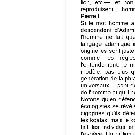
lion, etc.—, et no
reproduisent. L'hom
Pierre !
Si le mot homme a
descendent d'Adam
l'homme ne fait qu
langage adamique in
originelles sont jus
comme les règles
l'entendement: le m
modèle, pas plus q
génération de la ph
universaux— sont do
de l'homme et qu'il n
Notons qu'en défend
écologistes se révèle
cigognes qu'ils déf
les koalas, mais le k
fait les individus 
l'espèce. Un million