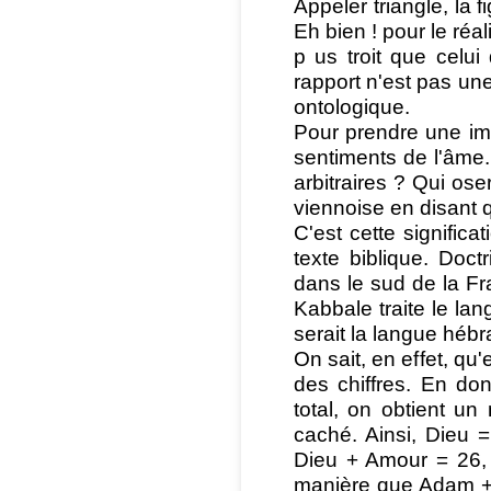
Appeler triangle, la 
Eh bien ! pour le réa
p us troit que celui
rapport n'est pas une
ontologique.
Pour prendre une im
sentiments de l'âme.
arbitraires ? Qui oser
viennoise en disant q
C'est cette signifi
texte biblique. Doct
dans le sud de la Fr
Kabbale traite le la
serait la langue héb
On sait, en effet, qu
des chiffres. En don
total, on obtient un
caché. Ainsi, Dieu
Dieu + Amour = 26,
manière que Adam + 