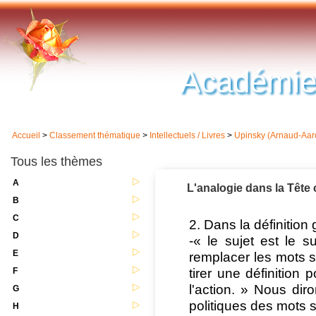
Académie
Accueil
>
Classement thématique
>
Intellectuels / Livres
>
Upinsky (Arnaud-Aar
Tous les thèmes
A
L'analogie dans la Tête
B
C
2. Dans la définitio
D
-« le sujet est le su
E
remplacer les mots s
tirer une définition 
F
l'action. » Nous dir
G
politiques des mots s
H