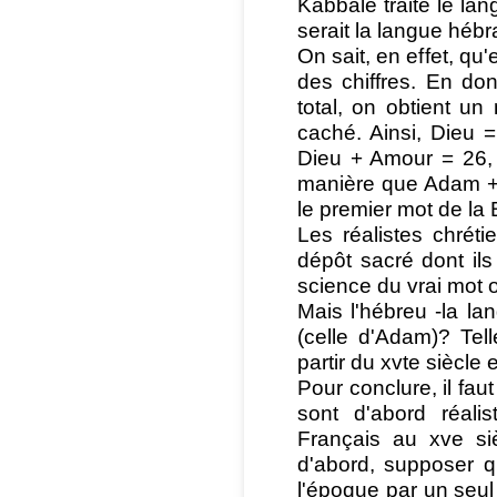
Kabbale traite le la
serait la langue héb
On sait, en effet, qu
des chiffres. En don
total, on obtient un
caché. Ainsi, Dieu
Dieu + Amour = 26,
manière que Adam + 
le premier mot de la B
Les réalistes chrét
dépôt sacré dont ils
science du vrai mot o
Mais l'hébreu -la la
(celle d'Adam)? Tell
partir du xvte siècle 
Pour conclure, il fa
sont d'abord réali
Français au xve siè
d'abord, supposer q
l'époque par un seul 