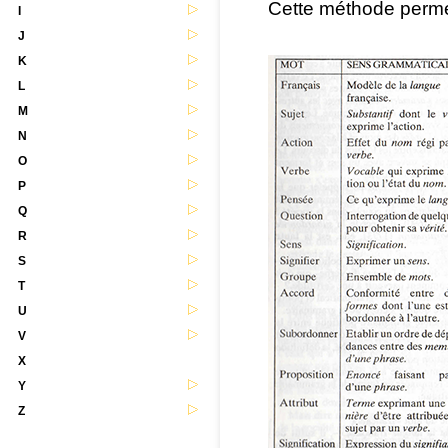
Cette méthode permet
I
J
K
L
M
N
O
P
Q
R
S
T
U
V
X
Y
Z