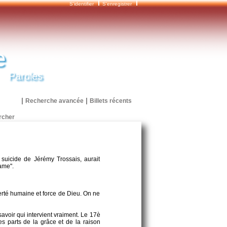
S'identifier
S'enregistrer
e
Paroles
|
|
Recherche avancée
Billets récents
suicide de Jérémy Trossais, aurait
ame".
berté humaine et force de Dieu. On ne
avoir qui intervient vraiment. Le 17è
es parts de la grâce et de la raison