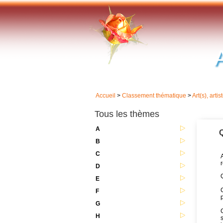
Accueil
>
Classement thématique
>
Art(s), artis
Tous les thèmes
A
Q
B
C
r
D
Q
E
C
F
p
G
C
H