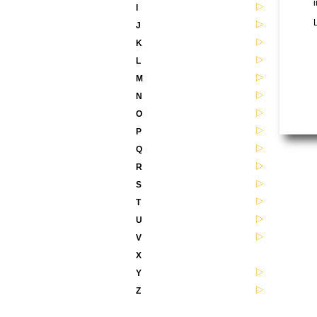
i
I
L
J
K
L
M
N
O
P
Q
R
S
T
U
V
X
Y
Z