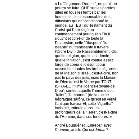
« Le "Jugement Dernier", ne peut, ne
pourra se faire, QUE sur les paroles
dites en tous les temps par les
hommes et les responsables des
diffusions qui ont conditionné le
monde, au TEST du Testament du
Christ qui l'a ré-digé au
commencement pour qu'en Fin il
s'ouvrit et con-Fonde toute la
Dispersion, cette "Diaspora" "tra-
issante" ou trahissante à travers
l'Ordre Divin de Rassemblement. Qui,
quelle religion, quelle académie,
quelle initiation, s'est voulue assez
large de coeur et d'esprit pour
rassembler toutes les brebis égarées
de la Maison d'Israël, c'est-à-dire, non
pas le pays des juifs, mais la Maison
de Dieu qu'est le Verbe par TOUT :
IS-RA-EL : "l'Intelligence-Royale-de
Dieu", contre laquelle l'homme doit
"lutter", "l'emporter" (de la racine
hébraïque sârôh), ce qu'est en vérité
l'antique Iswara-El, cette "Agartha"
invisible, enfouie dans les
profondeurs de la "Terre", c'est-à-dire
de l'Homme, dans ses ténèbres. »
André Bouguénec,
Entretien avec
l'homme
, article
Qui est Judas ?