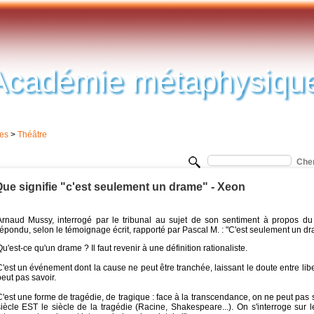
Académie métaphysiqu
tes
>
Théâtre
ue signifie "c'est seulement un drame" - Xeon
Arnaud Mussy, interrogé par le tribunal au sujet de son sentiment à propos du 
épondu, selon le témoignage écrit, rapporté par Pascal M. : "C'est seulement un dr
u'est-ce qu'un drame ? Il faut revenir à une définition rationaliste.
'est un événement dont la cause ne peut être tranchée, laissant le doute entre li
eut pas savoir.
'est une forme de tragédie, de tragique : face à la transcendance, on ne peut pas s
siècle EST le siècle de la tragédie (Racine, Shakespeare...). On s'interroge sur l