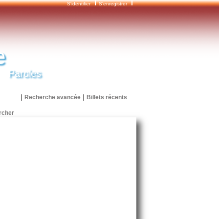
S'identifier
S'enregistrer
e
Paroles
|
|
Recherche avancée
Billets récents