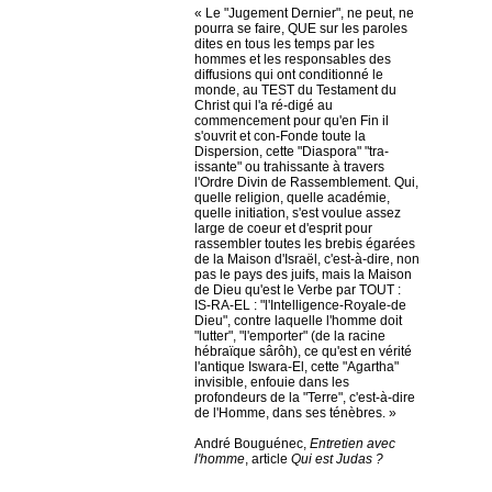
« Le "Jugement Dernier", ne peut, ne
pourra se faire, QUE sur les paroles
dites en tous les temps par les
hommes et les responsables des
diffusions qui ont conditionné le
monde, au TEST du Testament du
Christ qui l'a ré-digé au
commencement pour qu'en Fin il
s'ouvrit et con-Fonde toute la
Dispersion, cette "Diaspora" "tra-
issante" ou trahissante à travers
l'Ordre Divin de Rassemblement. Qui,
quelle religion, quelle académie,
quelle initiation, s'est voulue assez
large de coeur et d'esprit pour
rassembler toutes les brebis égarées
de la Maison d'Israël, c'est-à-dire, non
pas le pays des juifs, mais la Maison
de Dieu qu'est le Verbe par TOUT :
IS-RA-EL : "l'Intelligence-Royale-de
Dieu", contre laquelle l'homme doit
"lutter", "l'emporter" (de la racine
hébraïque sârôh), ce qu'est en vérité
l'antique Iswara-El, cette "Agartha"
invisible, enfouie dans les
profondeurs de la "Terre", c'est-à-dire
de l'Homme, dans ses ténèbres. »
André Bouguénec,
Entretien avec
l'homme
, article
Qui est Judas ?