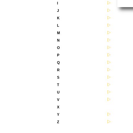
I
J
K
L
M
N
O
P
Q
R
S
T
U
V
X
Y
Z