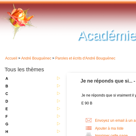
Académie
Accueil
>
André Bouguénec
>
Paroles et écrits d'André Bouguénec
Tous les thèmes
A
Je ne réponds que si...
B
C
Je ne réponds que si vraiment il y
D
E 90 B
E
F
Envoyez un email à un 
G
Ajouter à ma liste
H
Imprimer cette page