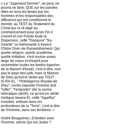
« Le "Jugement Dernier", ne peut, ne
pourra se faire, QUE sur les paroles
dites en tous les temps par les
hommes et les responsables des
diffusions qui ont conditionné le
monde, au TEST du Testament du
Christ qui l'a ré-digé au
commencement pour qu'en Fin il
s'ouvrit et con-Fonde toute la
Dispersion, cette "Diaspora" "tra-
issante" ou trahissante à travers
l'Ordre Divin de Rassemblement. Qui,
quelle religion, quelle académie,
quelle initiation, s'est voulue assez
large de coeur et d'esprit pour
rassembler toutes les brebis égarées
de la Maison d'Israël, c'est-à-dire, non
pas le pays des juifs, mais la Maison
de Dieu qu'est le Verbe par TOUT :
IS-RA-EL : "l'Intelligence-Royale-de
Dieu", contre laquelle l'homme doit
"lutter", "l'emporter" (de la racine
hébraïque sârôh), ce qu'est en vérité
l'antique Iswara-El, cette "Agartha"
invisible, enfouie dans les
profondeurs de la "Terre", c'est-à-dire
de l'Homme, dans ses ténèbres. »
André Bouguénec,
Entretien avec
l'homme
, article
Qui est Judas ?