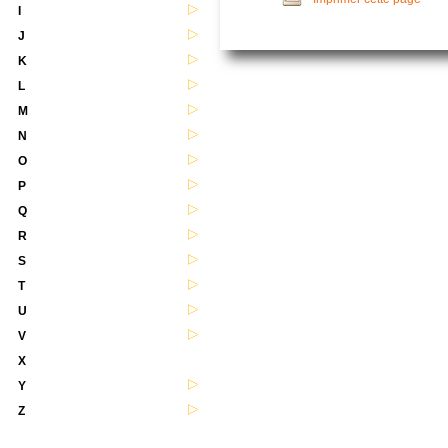
I
J
K
L
M
N
O
P
Q
R
S
T
U
V
X
Y
Z