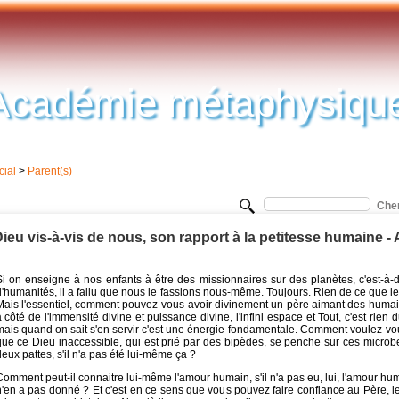
Académie métaphysiqu
cial
>
Parent(s)
ieu vis-à-vis de nous, son rapport à la petitesse humaine
Si on enseigne à nos enfants à être des missionnaires sur des planètes, c'est-à-
'humanités, il a fallu que nous le fassions nous-même. Toujours. Rien de ce que les
Mais l'essentiel, comment pouvez-vous avoir divinement un père aimant des humai
 côté de l'immensité divine et puissance divine, l'infini espace et Tout, c'est rien 
mais quand on sait s'en servir c'est une énergie fondamentale. Comment voulez-vous
que ce Dieu inaccessible, qui est prié par des bipèdes, se penche sur ces microb
eux pattes, s'il n'a pas été lui-même ça ?
omment peut-il connaitre lui-même l'amour humain, s'il n'a pas eu, lui, l'amour hum
n'en a pas donné ? Et c'est en ce sens que vous pouvez faire confiance au Père, le