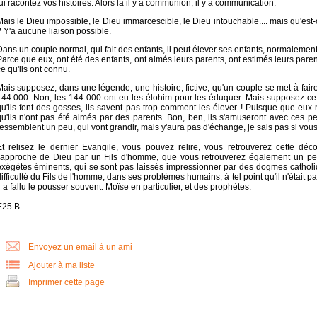
ui racontez vos histoires. Alors là il y a communion, il y a communication.
ais le Dieu impossible, le Dieu immarcescible, le Dieu intouchable.... mais qu'est
 Y'a aucune liaison possible.
ans un couple normal, qui fait des enfants, il peut élever ses enfants, normaleme
arce que eux, ont été des enfants, ont aimés leurs parents, ont estimés leurs parents,
e qu'ils ont connu.
ais supposez, dans une légende, une histoire, fictive, qu'un couple se met à fair
144 000. Non, les 144 000 ont eu les élohim pour les éduquer. Mais supposez ce
qu'ils font des gosses, ils savent pas trop comment les élever ! Puisque que eux
qu'ils n'ont pas été aimés par des parents. Bon, ben, ils s'amuseront avec ces pe
essemblent un peu, qui vont grandir, mais y'aura pas d'échange, je sais pas si vous 
Et relisez le dernier Evangile, vous pouvez relire, vous retrouverez cette déc
l'approche de Dieu par un Fils d'homme, que vous retrouverez également un peu 
exégètes éminents, qui se sont pas laissés impressionner par des dogmes catholiqu
ifficulté du Fils de l'homme, dans ses problèmes humains, à tel point qu'il n'était
l a fallu le pousser souvent. Moïse en particulier, et des prophètes.
E25 B
Envoyez un email à un ami
Ajouter à ma liste
Imprimer cette page