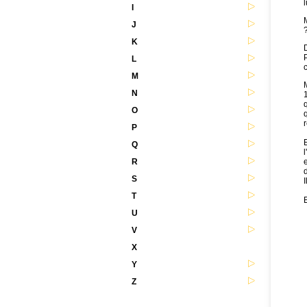
l
I
M
J
?
K
D
P
L
c
M
M
N
O
r
P
Q
R
d
S
I
T
U
V
X
Y
Z