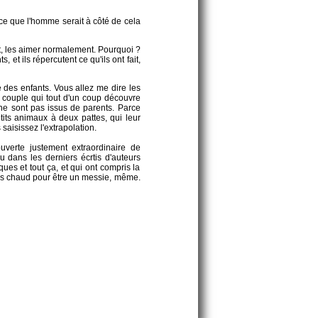
-ce que l'homme serait à côté de cela
nt, les aimer normalement. Pourquoi ?
 et ils répercutent ce qu'ils ont fait,
e des enfants. Vous allez me dire les
 couple qui tout d'un coup découvre
 ne sont pas issus de parents. Parce
tits animaux à deux pattes, qui leur
saisissez l'extrapolation.
ouverte justement extraordinaire de
dans les derniers écrtis d'auteurs
es et tout ça, et qui ont compris la
 pas chaud pour être un messie, même.