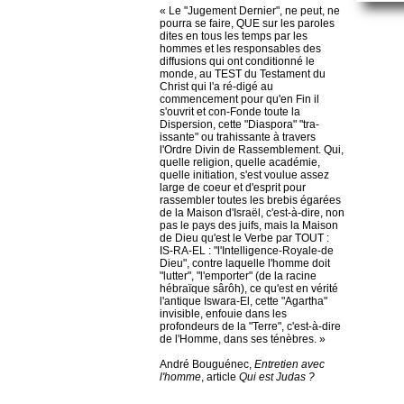
« Le "Jugement Dernier", ne peut, ne
pourra se faire, QUE sur les paroles
dites en tous les temps par les
hommes et les responsables des
diffusions qui ont conditionné le
monde, au TEST du Testament du
Christ qui l'a ré-digé au
commencement pour qu'en Fin il
s'ouvrit et con-Fonde toute la
Dispersion, cette "Diaspora" "tra-
issante" ou trahissante à travers
l'Ordre Divin de Rassemblement. Qui,
quelle religion, quelle académie,
quelle initiation, s'est voulue assez
large de coeur et d'esprit pour
rassembler toutes les brebis égarées
de la Maison d'Israël, c'est-à-dire, non
pas le pays des juifs, mais la Maison
de Dieu qu'est le Verbe par TOUT :
IS-RA-EL : "l'Intelligence-Royale-de
Dieu", contre laquelle l'homme doit
"lutter", "l'emporter" (de la racine
hébraïque sârôh), ce qu'est en vérité
l'antique Iswara-El, cette "Agartha"
invisible, enfouie dans les
profondeurs de la "Terre", c'est-à-dire
de l'Homme, dans ses ténèbres. »
André Bouguénec,
Entretien avec
l'homme
, article
Qui est Judas ?