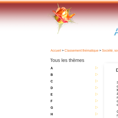
Accueil
>
Classement thématique
>
Société, so
Tous les thèmes
A
D
B
C
d
D
à
E
F
d
G
C
H