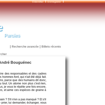
S'identifier
S'enregistrer
e
Paroles
|
|
Recherche avancée
Billets récents
 - André Bouguénec
dire des responsables et des cadres
 hommes font, qui n'ait été déjà fait.
ns, parce que des humains dit donc,
du tout. Un atome non plus c'est rien,
, je vous le répète une fois encore,
es, et aime ces espèces de graine à
ain ? S'il n'en a pas manqué ? Et s'il
 prier, lui demander, échanger, vous