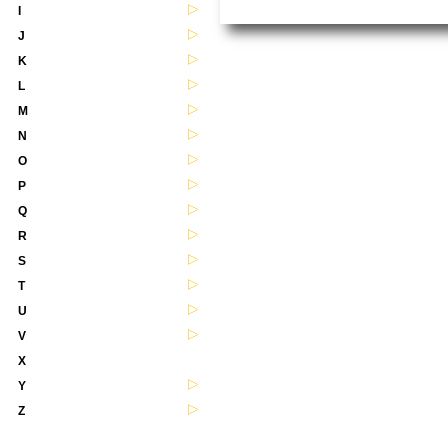
I
J
K
L
M
N
O
P
Q
R
S
T
U
V
X
Y
Z