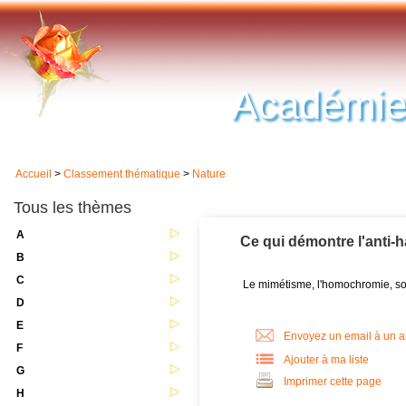
Académie
Accueil
>
Classement thématique
>
Nature
Tous les thèmes
A
Ce qui démontre l'anti-
B
C
Le mimétisme, l'homochromie, so
D
E
Envoyez un email à un 
F
Ajouter à ma liste
G
Imprimer cette page
H