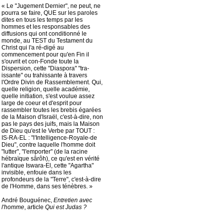
« Le "Jugement Dernier", ne peut, ne
pourra se faire, QUE sur les paroles
dites en tous les temps par les
hommes et les responsables des
diffusions qui ont conditionné le
monde, au TEST du Testament du
Christ qui l'a ré-digé au
commencement pour qu'en Fin il
s'ouvrit et con-Fonde toute la
Dispersion, cette "Diaspora" "tra-
issante" ou trahissante à travers
l'Ordre Divin de Rassemblement. Qui,
quelle religion, quelle académie,
quelle initiation, s'est voulue assez
large de coeur et d'esprit pour
rassembler toutes les brebis égarées
de la Maison d'Israël, c'est-à-dire, non
pas le pays des juifs, mais la Maison
de Dieu qu'est le Verbe par TOUT :
IS-RA-EL : "l'Intelligence-Royale-de
Dieu", contre laquelle l'homme doit
"lutter", "l'emporter" (de la racine
hébraïque sârôh), ce qu'est en vérité
l'antique Iswara-El, cette "Agartha"
invisible, enfouie dans les
profondeurs de la "Terre", c'est-à-dire
de l'Homme, dans ses ténèbres. »
André Bouguénec,
Entretien avec
l'homme
, article
Qui est Judas ?