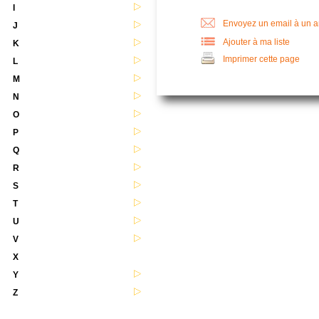
I
Envoyez un email à un 
J
Ajouter à ma liste
K
Imprimer cette page
L
M
N
O
P
Q
R
S
T
U
V
X
Y
Z