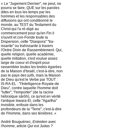
« Le "Jugement Dernier", ne peut, ne
pourra se faire, QUE sur les paroles
dites en tous les temps par les
hommes et les responsables des
diffusions qui ont conditionné le
monde, au TEST du Testament du
Christ qui l'a ré-digé au
commencement pour qu'en Fin il
s'ouvrit et con-Fonde toute la
Dispersion, cette "Diaspora" "tra-
issante" ou trahissante à travers
l'Ordre Divin de Rassemblement. Qui,
quelle religion, quelle académie,
quelle initiation, s'est voulue assez
large de coeur et d'esprit pour
rassembler toutes les brebis égarées
de la Maison d'Israël, c'est-à-dire, non
pas le pays des juifs, mais la Maison
de Dieu qu'est le Verbe par TOUT :
IS-RA-EL : "l'Intelligence-Royale-de
Dieu", contre laquelle l'homme doit
"lutter", "l'emporter" (de la racine
hébraïque sârôh), ce qu'est en vérité
l'antique Iswara-El, cette "Agartha"
invisible, enfouie dans les
profondeurs de la "Terre", c'est-à-dire
de l'Homme, dans ses ténèbres. »
André Bouguénec,
Entretien avec
l'homme
, article
Qui est Judas ?