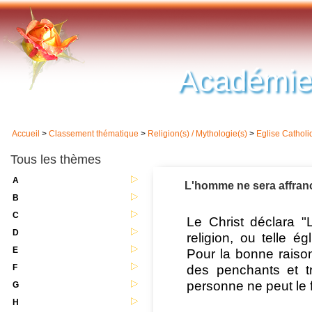
Académie
Accueil
>
Classement thématique
>
Religion(s) / Mythologie(s)
>
Eglise Cathol
Tous les thèmes
A
L'homme ne sera affranc
B
C
Le Christ déclara "L
D
religion, ou telle é
E
Pour la bonne raison
des penchants et tr
F
personne ne peut le f
G
H