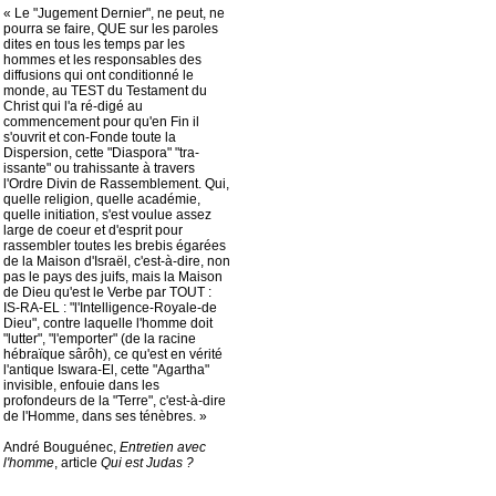
« Le "Jugement Dernier", ne peut, ne
pourra se faire, QUE sur les paroles
dites en tous les temps par les
hommes et les responsables des
diffusions qui ont conditionné le
monde, au TEST du Testament du
Christ qui l'a ré-digé au
commencement pour qu'en Fin il
s'ouvrit et con-Fonde toute la
Dispersion, cette "Diaspora" "tra-
issante" ou trahissante à travers
l'Ordre Divin de Rassemblement. Qui,
quelle religion, quelle académie,
quelle initiation, s'est voulue assez
large de coeur et d'esprit pour
rassembler toutes les brebis égarées
de la Maison d'Israël, c'est-à-dire, non
pas le pays des juifs, mais la Maison
de Dieu qu'est le Verbe par TOUT :
IS-RA-EL : "l'Intelligence-Royale-de
Dieu", contre laquelle l'homme doit
"lutter", "l'emporter" (de la racine
hébraïque sârôh), ce qu'est en vérité
l'antique Iswara-El, cette "Agartha"
invisible, enfouie dans les
profondeurs de la "Terre", c'est-à-dire
de l'Homme, dans ses ténèbres. »
André Bouguénec,
Entretien avec
l'homme
, article
Qui est Judas ?