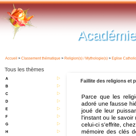
Académie
Accueil
>
Classement thématique
>
Religion(s) / Mythologie(s)
>
Eglise Cathol
Tous les thèmes
A
Faillite des religions e
B
C
Parce que les relig
D
adoré une fausse hiér
E
joué de leur puissa
l'instant ou le savoi
F
celui-ci s'effrite, che
G
mémoire des clés de
H