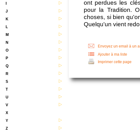
ont perdues les clés
I
pour la Tradition. 
J
choses, si bien qu'on
K
Quelqu'un vient redo
L
M
N
Envoyez un email à un 
O
Ajouter à ma liste
P
Imprimer cette page
Q
R
S
T
U
V
X
Y
Z