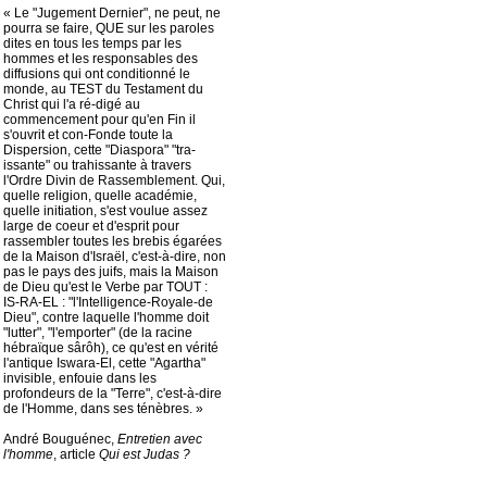
« Le "Jugement Dernier", ne peut, ne
pourra se faire, QUE sur les paroles
dites en tous les temps par les
hommes et les responsables des
diffusions qui ont conditionné le
monde, au TEST du Testament du
Christ qui l'a ré-digé au
commencement pour qu'en Fin il
s'ouvrit et con-Fonde toute la
Dispersion, cette "Diaspora" "tra-
issante" ou trahissante à travers
l'Ordre Divin de Rassemblement. Qui,
quelle religion, quelle académie,
quelle initiation, s'est voulue assez
large de coeur et d'esprit pour
rassembler toutes les brebis égarées
de la Maison d'Israël, c'est-à-dire, non
pas le pays des juifs, mais la Maison
de Dieu qu'est le Verbe par TOUT :
IS-RA-EL : "l'Intelligence-Royale-de
Dieu", contre laquelle l'homme doit
"lutter", "l'emporter" (de la racine
hébraïque sârôh), ce qu'est en vérité
l'antique Iswara-El, cette "Agartha"
invisible, enfouie dans les
profondeurs de la "Terre", c'est-à-dire
de l'Homme, dans ses ténèbres. »
André Bouguénec,
Entretien avec
l'homme
, article
Qui est Judas ?