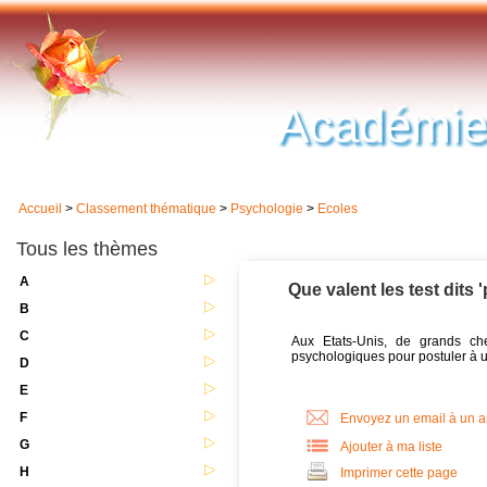
Académie
Accueil
>
Classement thématique
>
Psychologie
>
Ecoles
Tous les thèmes
A
Que valent les test dits 
B
C
Aux Etats-Unis, de grands che
psychologiques pour postuler à un
D
E
F
Envoyez un email à un 
G
Ajouter à ma liste
H
Imprimer cette page