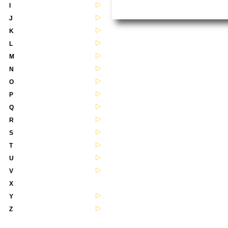
I
J
K
L
M
N
O
P
Q
R
S
T
U
V
X
Y
Z