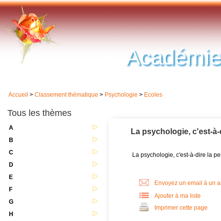
Académie
Accueil
>
Classement thématique
>
Psychologie
>
Ecoles
Tous les thèmes
A
La psychologie, c'est-à
B
C
La psychologie, c'est-à-dire la pe
D
E
Envoyez un email à un 
F
Ajouter à ma liste
G
Imprimer cette page
H