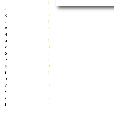
I
J
K
L
M
N
O
P
Q
R
S
T
U
V
X
Y
Z