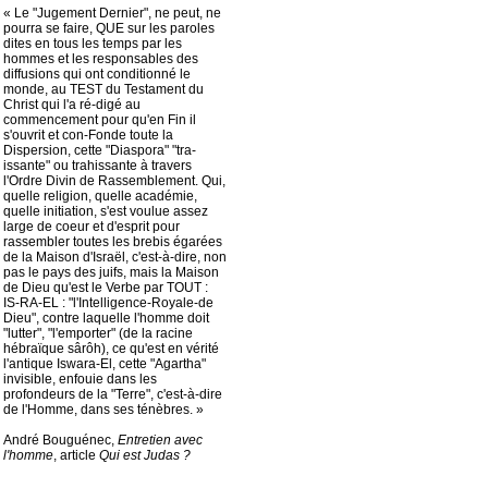
« Le "Jugement Dernier", ne peut, ne
pourra se faire, QUE sur les paroles
dites en tous les temps par les
hommes et les responsables des
diffusions qui ont conditionné le
monde, au TEST du Testament du
Christ qui l'a ré-digé au
commencement pour qu'en Fin il
s'ouvrit et con-Fonde toute la
Dispersion, cette "Diaspora" "tra-
issante" ou trahissante à travers
l'Ordre Divin de Rassemblement. Qui,
quelle religion, quelle académie,
quelle initiation, s'est voulue assez
large de coeur et d'esprit pour
rassembler toutes les brebis égarées
de la Maison d'Israël, c'est-à-dire, non
pas le pays des juifs, mais la Maison
de Dieu qu'est le Verbe par TOUT :
IS-RA-EL : "l'Intelligence-Royale-de
Dieu", contre laquelle l'homme doit
"lutter", "l'emporter" (de la racine
hébraïque sârôh), ce qu'est en vérité
l'antique Iswara-El, cette "Agartha"
invisible, enfouie dans les
profondeurs de la "Terre", c'est-à-dire
de l'Homme, dans ses ténèbres. »
André Bouguénec,
Entretien avec
l'homme
, article
Qui est Judas ?