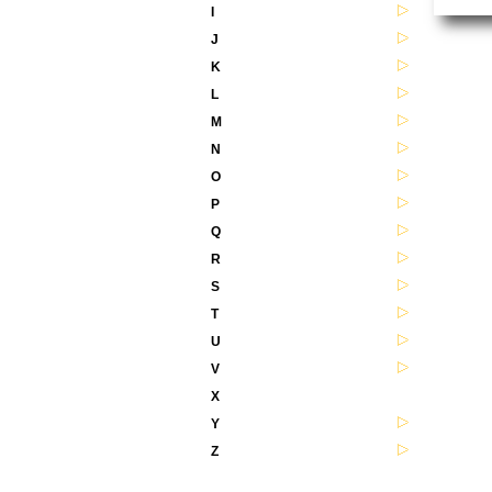
I
J
K
L
M
N
O
P
Q
R
S
T
U
V
X
Y
Z