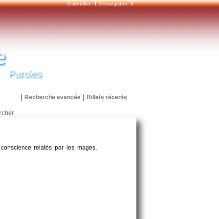
S'identifier
S'enregistrer
e
Paroles
|
|
Recherche avancée
Billets récents
e conscience relatés par les mages,