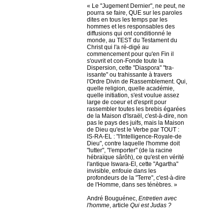
« Le "Jugement Dernier", ne peut, ne
pourra se faire, QUE sur les paroles
dites en tous les temps par les
hommes et les responsables des
diffusions qui ont conditionné le
monde, au TEST du Testament du
Christ qui l'a ré-digé au
commencement pour qu'en Fin il
s'ouvrit et con-Fonde toute la
Dispersion, cette "Diaspora" "tra-
issante" ou trahissante à travers
l'Ordre Divin de Rassemblement. Qui,
quelle religion, quelle académie,
quelle initiation, s'est voulue assez
large de coeur et d'esprit pour
rassembler toutes les brebis égarées
de la Maison d'Israël, c'est-à-dire, non
pas le pays des juifs, mais la Maison
de Dieu qu'est le Verbe par TOUT :
IS-RA-EL : "l'Intelligence-Royale-de
Dieu", contre laquelle l'homme doit
"lutter", "l'emporter" (de la racine
hébraïque sârôh), ce qu'est en vérité
l'antique Iswara-El, cette "Agartha"
invisible, enfouie dans les
profondeurs de la "Terre", c'est-à-dire
de l'Homme, dans ses ténèbres. »
André Bouguénec,
Entretien avec
l'homme
, article
Qui est Judas ?