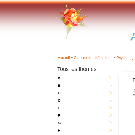
Accueil
>
Classement thématique
>
Psychologi
Tous les thèmes
A
F
B
C
D
E
F
G
H