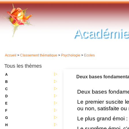
Académie
Accueil
>
Classement thématique
>
Psychologie
>
Ecoles
Tous les thèmes
A
Deux bases fondamental
B
C
Deux bases fondament
D
Le premier suscite le
E
ou non, satisfaite ou
F
Le plus grand émoi : l
G
H
Le suprême émoi, c'e