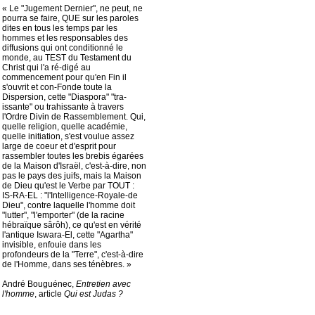
« Le "Jugement Dernier", ne peut, ne
pourra se faire, QUE sur les paroles
dites en tous les temps par les
hommes et les responsables des
diffusions qui ont conditionné le
monde, au TEST du Testament du
Christ qui l'a ré-digé au
commencement pour qu'en Fin il
s'ouvrit et con-Fonde toute la
Dispersion, cette "Diaspora" "tra-
issante" ou trahissante à travers
l'Ordre Divin de Rassemblement. Qui,
quelle religion, quelle académie,
quelle initiation, s'est voulue assez
large de coeur et d'esprit pour
rassembler toutes les brebis égarées
de la Maison d'Israël, c'est-à-dire, non
pas le pays des juifs, mais la Maison
de Dieu qu'est le Verbe par TOUT :
IS-RA-EL : "l'Intelligence-Royale-de
Dieu", contre laquelle l'homme doit
"lutter", "l'emporter" (de la racine
hébraïque sârôh), ce qu'est en vérité
l'antique Iswara-El, cette "Agartha"
invisible, enfouie dans les
profondeurs de la "Terre", c'est-à-dire
de l'Homme, dans ses ténèbres. »
André Bouguénec,
Entretien avec
l'homme
, article
Qui est Judas ?