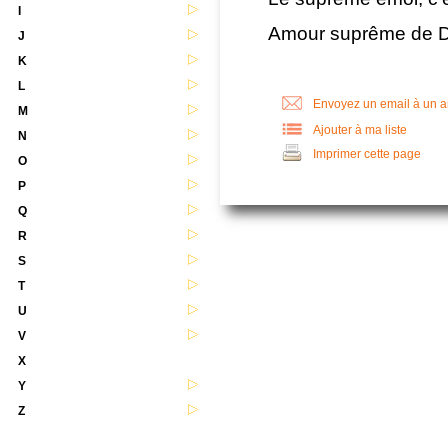
I
Amour suprême de D
J
K
L
Envoyez un email à un 
M
Ajouter à ma liste
N
Imprimer cette page
O
P
Q
R
S
T
U
V
X
Y
Z