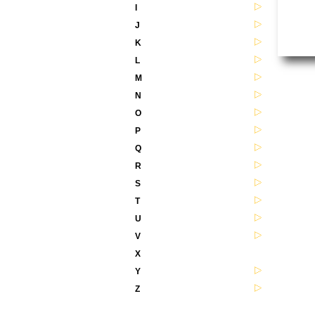
I
J
K
L
M
N
O
P
Q
R
S
T
U
V
X
Y
Z