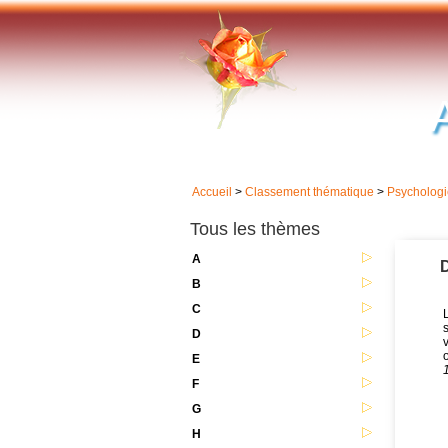
Accueil
>
Classement thématique
>
Psychologi
Tous les thèmes
A
D
B
C
L
s
D
v
E
F
G
H