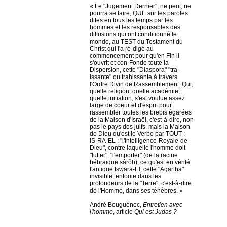
« Le "Jugement Dernier", ne peut, ne
pourra se faire, QUE sur les paroles
dites en tous les temps par les
hommes et les responsables des
diffusions qui ont conditionné le
monde, au TEST du Testament du
Christ qui l'a ré-digé au
commencement pour qu'en Fin il
s'ouvrit et con-Fonde toute la
Dispersion, cette "Diaspora" "tra-
issante" ou trahissante à travers
l'Ordre Divin de Rassemblement. Qui,
quelle religion, quelle académie,
quelle initiation, s'est voulue assez
large de coeur et d'esprit pour
rassembler toutes les brebis égarées
de la Maison d'Israël, c'est-à-dire, non
pas le pays des juifs, mais la Maison
de Dieu qu'est le Verbe par TOUT :
IS-RA-EL : "l'Intelligence-Royale-de
Dieu", contre laquelle l'homme doit
"lutter", "l'emporter" (de la racine
hébraïque sârôh), ce qu'est en vérité
l'antique Iswara-El, cette "Agartha"
invisible, enfouie dans les
profondeurs de la "Terre", c'est-à-dire
de l'Homme, dans ses ténèbres. »
André Bouguénec,
Entretien avec
l'homme
, article
Qui est Judas ?