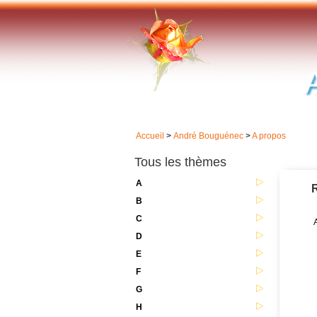
Accueil
>
André Bouguénec
>
A propos
Tous les thèmes
A
R
B
C
A
D
E
F
G
H