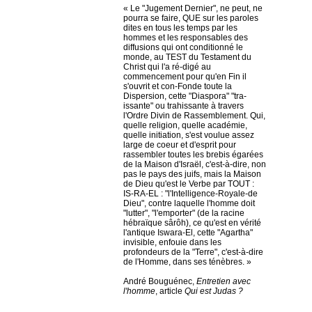
« Le "Jugement Dernier", ne peut, ne
pourra se faire, QUE sur les paroles
dites en tous les temps par les
hommes et les responsables des
diffusions qui ont conditionné le
monde, au TEST du Testament du
Christ qui l'a ré-digé au
commencement pour qu'en Fin il
s'ouvrit et con-Fonde toute la
Dispersion, cette "Diaspora" "tra-
issante" ou trahissante à travers
l'Ordre Divin de Rassemblement. Qui,
quelle religion, quelle académie,
quelle initiation, s'est voulue assez
large de coeur et d'esprit pour
rassembler toutes les brebis égarées
de la Maison d'Israël, c'est-à-dire, non
pas le pays des juifs, mais la Maison
de Dieu qu'est le Verbe par TOUT :
IS-RA-EL : "l'Intelligence-Royale-de
Dieu", contre laquelle l'homme doit
"lutter", "l'emporter" (de la racine
hébraïque sârôh), ce qu'est en vérité
l'antique Iswara-El, cette "Agartha"
invisible, enfouie dans les
profondeurs de la "Terre", c'est-à-dire
de l'Homme, dans ses ténèbres. »
André Bouguénec,
Entretien avec
l'homme
, article
Qui est Judas ?