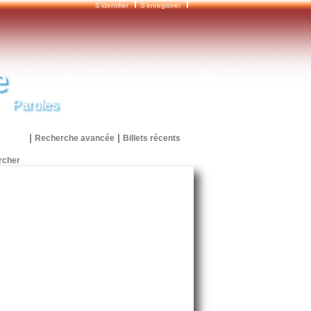
S'identifier
S'enregistrer
e
Paroles
|
|
Recherche avancée
Billets récents