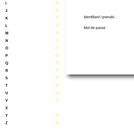
I
J
Identifiant / pseudo :
K
L
Mot de passe :
M
N
O
P
Q
R
S
T
U
V
X
Y
Z