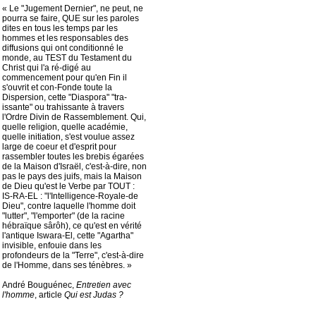
« Le "Jugement Dernier", ne peut, ne
pourra se faire, QUE sur les paroles
dites en tous les temps par les
hommes et les responsables des
diffusions qui ont conditionné le
monde, au TEST du Testament du
Christ qui l'a ré-digé au
commencement pour qu'en Fin il
s'ouvrit et con-Fonde toute la
Dispersion, cette "Diaspora" "tra-
issante" ou trahissante à travers
l'Ordre Divin de Rassemblement. Qui,
quelle religion, quelle académie,
quelle initiation, s'est voulue assez
large de coeur et d'esprit pour
rassembler toutes les brebis égarées
de la Maison d'Israël, c'est-à-dire, non
pas le pays des juifs, mais la Maison
de Dieu qu'est le Verbe par TOUT :
IS-RA-EL : "l'Intelligence-Royale-de
Dieu", contre laquelle l'homme doit
"lutter", "l'emporter" (de la racine
hébraïque sârôh), ce qu'est en vérité
l'antique Iswara-El, cette "Agartha"
invisible, enfouie dans les
profondeurs de la "Terre", c'est-à-dire
de l'Homme, dans ses ténèbres. »
André Bouguénec,
Entretien avec
l'homme
, article
Qui est Judas ?