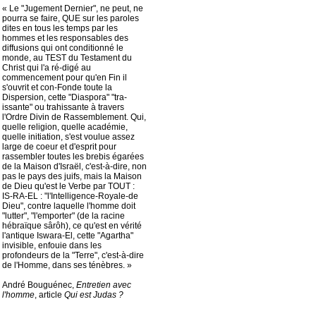
« Le "Jugement Dernier", ne peut, ne
pourra se faire, QUE sur les paroles
dites en tous les temps par les
hommes et les responsables des
diffusions qui ont conditionné le
monde, au TEST du Testament du
Christ qui l'a ré-digé au
commencement pour qu'en Fin il
s'ouvrit et con-Fonde toute la
Dispersion, cette "Diaspora" "tra-
issante" ou trahissante à travers
l'Ordre Divin de Rassemblement. Qui,
quelle religion, quelle académie,
quelle initiation, s'est voulue assez
large de coeur et d'esprit pour
rassembler toutes les brebis égarées
de la Maison d'Israël, c'est-à-dire, non
pas le pays des juifs, mais la Maison
de Dieu qu'est le Verbe par TOUT :
IS-RA-EL : "l'Intelligence-Royale-de
Dieu", contre laquelle l'homme doit
"lutter", "l'emporter" (de la racine
hébraïque sârôh), ce qu'est en vérité
l'antique Iswara-El, cette "Agartha"
invisible, enfouie dans les
profondeurs de la "Terre", c'est-à-dire
de l'Homme, dans ses ténèbres. »
André Bouguénec,
Entretien avec
l'homme
, article
Qui est Judas ?