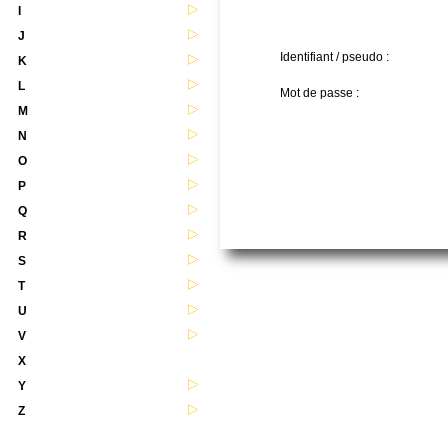
I
J
Identifiant / pseudo :
K
L
Mot de passe :
M
N
O
P
Q
R
S
T
U
V
X
Y
Z