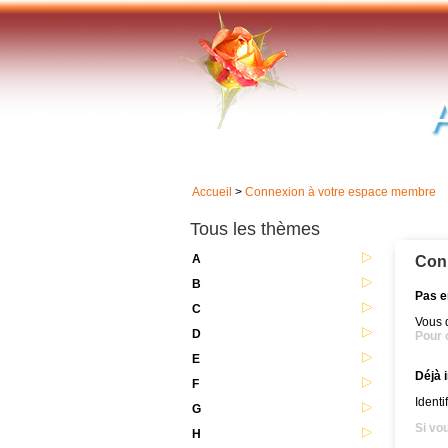
Accueil
>
Connexion à votre espace membre
Tous les thèmes
A
Con
B
Pas e
C
Vous 
D
Pour o
E
Déjà i
F
Identi
G
Si vo
H