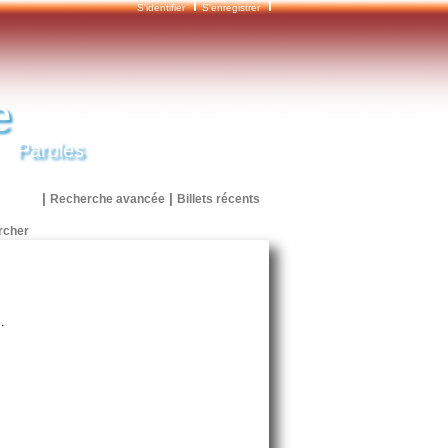
S'identifier
S'enregistrer
e
Paroles
|
|
Recherche avancée
Billets récents
.