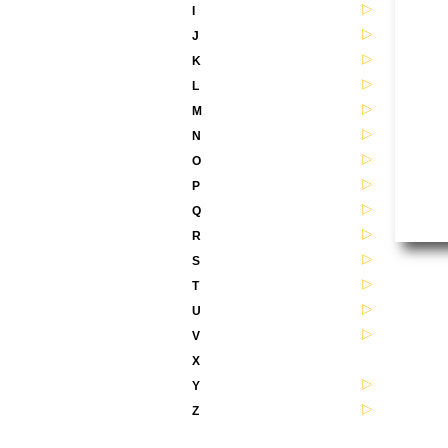
I
J
K
L
M
N
O
P
Q
R
S
T
U
V
X
Y
Z