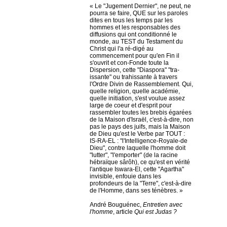
« Le "Jugement Dernier", ne peut, ne
pourra se faire, QUE sur les paroles
dites en tous les temps par les
hommes et les responsables des
diffusions qui ont conditionné le
monde, au TEST du Testament du
Christ qui l'a ré-digé au
commencement pour qu'en Fin il
s'ouvrit et con-Fonde toute la
Dispersion, cette "Diaspora" "tra-
issante" ou trahissante à travers
l'Ordre Divin de Rassemblement. Qui,
quelle religion, quelle académie,
quelle initiation, s'est voulue assez
large de coeur et d'esprit pour
rassembler toutes les brebis égarées
de la Maison d'Israël, c'est-à-dire, non
pas le pays des juifs, mais la Maison
de Dieu qu'est le Verbe par TOUT :
IS-RA-EL : "l'Intelligence-Royale-de
Dieu", contre laquelle l'homme doit
"lutter", "l'emporter" (de la racine
hébraïque sârôh), ce qu'est en vérité
l'antique Iswara-El, cette "Agartha"
invisible, enfouie dans les
profondeurs de la "Terre", c'est-à-dire
de l'Homme, dans ses ténèbres. »
André Bouguénec,
Entretien avec
l'homme
, article
Qui est Judas ?