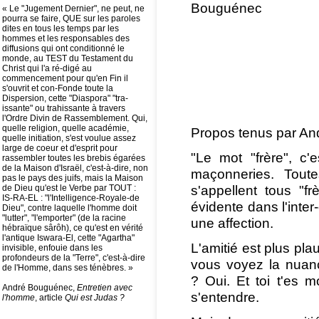
Bouguénec
« Le "Jugement Dernier", ne peut, ne
pourra se faire, QUE sur les paroles
dites en tous les temps par les
hommes et les responsables des
diffusions qui ont conditionné le
monde, au TEST du Testament du
Christ qui l'a ré-digé au
commencement pour qu'en Fin il
s'ouvrit et con-Fonde toute la
Dispersion, cette "Diaspora" "tra-
issante" ou trahissante à travers
l'Ordre Divin de Rassemblement. Qui,
quelle religion, quelle académie,
Propos tenus par An
quelle initiation, s'est voulue assez
large de coeur et d'esprit pour
"Le mot "frère", c'
rassembler toutes les brebis égarées
de la Maison d'Israël, c'est-à-dire, non
maçonneries. Toute
pas le pays des juifs, mais la Maison
s'appellent tous "fr
de Dieu qu'est le Verbe par TOUT :
IS-RA-EL : "l'Intelligence-Royale-de
évidente dans l'inte
Dieu", contre laquelle l'homme doit
"lutter", "l'emporter" (de la racine
une affection.
hébraïque sârôh), ce qu'est en vérité
l'antique Iswara-El, cette "Agartha"
L'amitié est plus pla
invisible, enfouie dans les
profondeurs de la "Terre", c'est-à-dire
vous voyez la nuanc
de l'Homme, dans ses ténèbres. »
? Oui. Et toi t'es 
André Bouguénec,
Entretien avec
s'entendre.
l'homme
, article
Qui est Judas ?