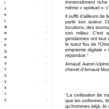
immensément riche es
I
même « spirituel »- c
J
K
Il suffit d'ailleurs d
parle son auteur. 
L
locutions, des tournu
M
son milieu. C'est 
N
gendarmes ont tout de
O
le tueur fou de l'Ois
P
empreinte digitale » s
Q
répandue."
R
Arnaud Aaron-Upins
S
chevet d'Arnaud Mu
T
U
V
X
Y
"La civilisation de no
que les uniformes, ti
Z
qu’hommes déjà, ils 