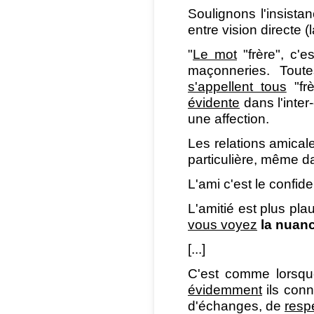
Soulignons l'insist
entre vision directe (
"
Le mot
"frère", c'es
maçonneries. Tout
s'appellent tous
"frè
évidente
dans l'inte
une affection.
Les relations amica
particulière, même 
L'ami c'est le confide
L'amitié est plus pla
vous voyez
la nuan
[...]
C'est comme lorsque
évidemment
ils conn
d'échanges, de
resp