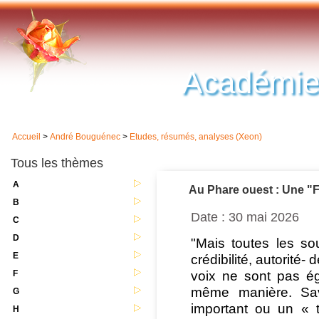
Académie
Accueil
>
André Bouguénec
>
Etudes, résumés, analyses (Xeon)
Tous les thèmes
A
Au Phare ouest : Une "F
B
Date : 30 mai 2026
C
D
"Mais toutes les so
E
crédibilité, autorité
voix ne sont pas ég
F
même manière. Sav
G
important ou un « 
H