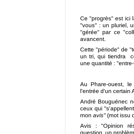
Ce "progrès" est ici 
"vous" : un pluriel, 
"gérée" par ce "col
avancent.
Cette "période" de "t
un tri, qui tiendra
une quantité : "entre
Au Phare-ouest, le 
l'entrée d'un certai
André Bouguénec ne 
ceux qui "s'appellent
mon
avis"
(mot issu d
Avis : "
Opinion ré
question, un problèm